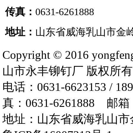
传真：
0631-6261888
地址：
山东省威海乳山市金岭
Copyright © 2016 yongfeng
山市永丰铆钉厂 版权所有
电话：0631-6623153 / 189
真：0631-6261888 邮
地址：山东省威海乳山市金