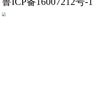
鲁ICP备16007212号-1