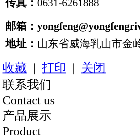
传真：
0631-6261888
邮箱：yongfeng@yongfengriv
地址：
山东省威海乳山市金岭
收藏
|
打印
|
关闭
联系我们
Contact us
产品展示
Product