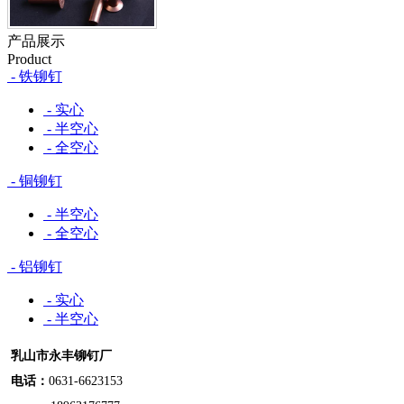
产品展示
Product
- 铁铆钉
- 实心
- 半空心
- 全空心
- 铜铆钉
- 半空心
- 全空心
- 铝铆钉
- 实心
- 半空心
乳山市永丰铆钉厂
电话：
0631-6623153