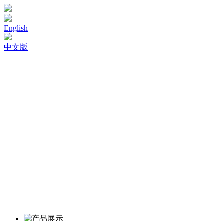
English
中文版