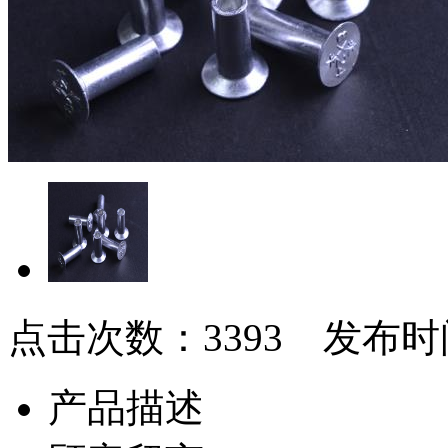
点击次数：3393 发布时间
产品描述