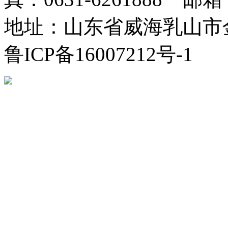
地址：山东省威海乳山市金
鲁ICP备16007212号-1