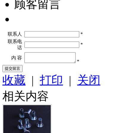
顾客留言
联系人
*
联系电
*
话
内 容
*
收藏
|
打印
|
关闭
相关内容